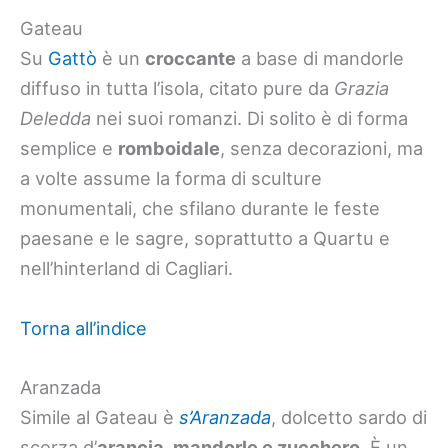
Gateau
Su
Gattò
è un
croccante
a base di mandorle
diffuso in tutta l’isola, citato pure da
Grazia
Deledda
nei suoi romanzi. Di solito è di forma
semplice e
romboidale
, senza decorazioni, ma
a volte assume la forma di sculture
monumentali, che sfilano durante le feste
paesane e le sagre, soprattutto a Quartu e
nell’hinterland di Cagliari.
Torna all’indice
Aranzada
Simile al Gateau è
s’Aranzada
, dolcetto sardo di
scorza d’
arancia, mandorle e zucchero
. È un