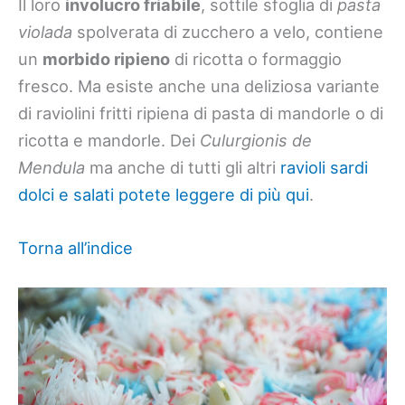
Il loro
involucro friabile
, sottile sfoglia di
pasta
violada
spolverata di zucchero a velo, contiene
un
morbido ripieno
di ricotta o formaggio
fresco. Ma esiste anche una deliziosa variante
di raviolini fritti ripiena di pasta di mandorle o di
ricotta e mandorle. Dei
Culurgionis de
Mendula
ma anche di tutti gli altri
ravioli sardi
dolci e salati potete leggere di più qui
.
Torna all’indice