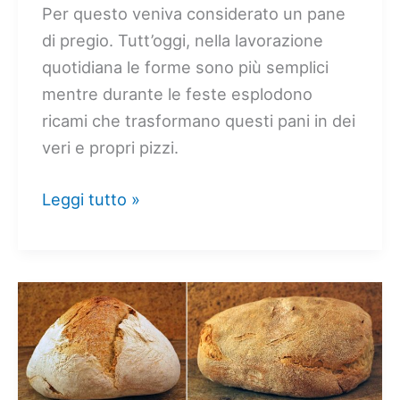
Per questo veniva considerato un pane
di pregio. Tutt’oggi, nella lavorazione
quotidiana le forme sono più semplici
mentre durante le feste esplodono
ricami che trasformano questi pani in dei
veri e propri pizzi.
Coccoi:
Leggi tutto »
il
pane
a
pasta
dura
sardo