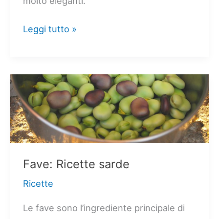
molto eleganti.
Dolci
Leggi tutto »
di
Pasqua
Sardi
(13
Ricette!)
Fave: Ricette sarde
Ricette
Le fave sono l’ingrediente principale di