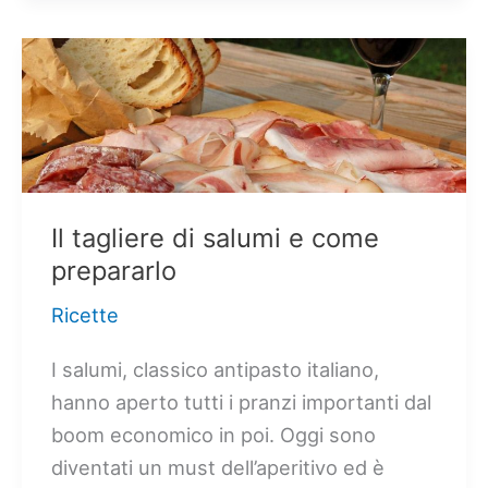
formaggi
con
marmellate,
miele
o
frutta:
Come
prepararlo
Il tagliere di salumi e come
prepararlo
Ricette
I salumi, classico antipasto italiano,
hanno aperto tutti i pranzi importanti dal
boom economico in poi. Oggi sono
diventati un must dell’aperitivo ed è