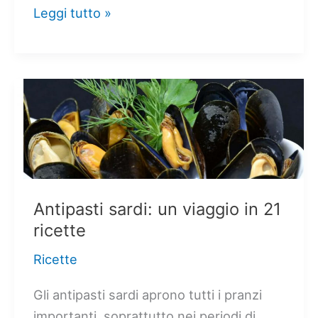
Pasta
Leggi tutto »
violada:
frolla
sarda
per
ricette
dolci
e
salate
Antipasti sardi: un viaggio in 21
ricette
Ricette
Gli antipasti sardi aprono tutti i pranzi
importanti, soprattutto nei periodi di