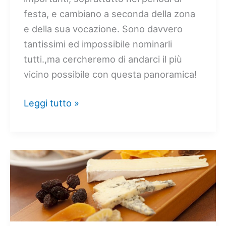
festa, e cambiano a seconda della zona
e della sua vocazione. Sono davvero
tantissimi ed impossibile nominarli
tutti.,ma cercheremo di andarci il più
vicino possibile con questa panoramica!
Antipasti
Leggi tutto »
sardi:
un
viaggio
in
21
ricette