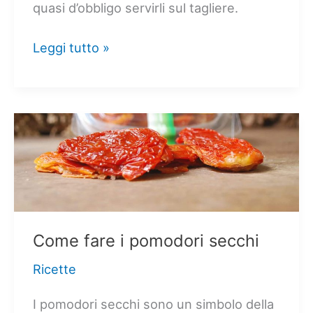
quasi d’obbligo servirli sul tagliere.
Il
Leggi tutto »
tagliere
di
salumi
e
come
prepararlo
Come fare i pomodori secchi
Ricette
I pomodori secchi sono un simbolo della