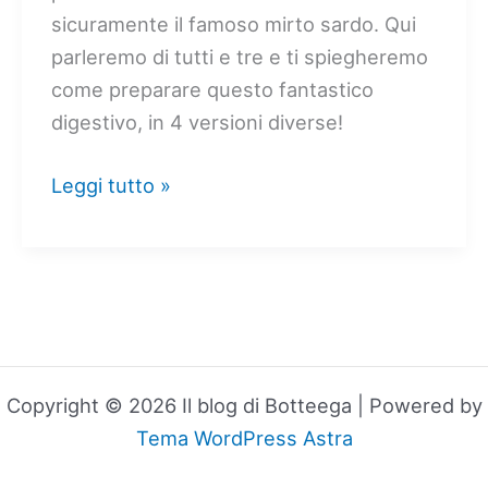
sicuramente il famoso mirto sardo. Qui
parleremo di tutti e tre e ti spiegheremo
come preparare questo fantastico
digestivo, in 4 versioni diverse!
Mirto
Leggi tutto »
Bianco,
Con
Foglie
e
Rosso:
4
Copyright © 2026 Il blog di Botteega | Powered by
Ricette per
Tema WordPress Astra
Liquore